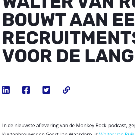
WALTER VAN R
BOUWT AAN E
RECRUITMENT
VOOR DE LANG
​In de nieuwste aflevering van de Monkey Rock-podcast, g
Kuytenbrouwer en Geert-Jan Waasdorp, is
Walter van Ruij