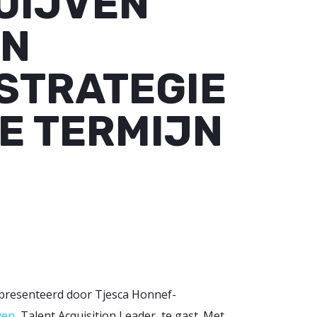
UIJVEN
EN
STRATEGIE
E TERMIJN
epresenteerd door Tjesca Honnef-
ven
, Talent Acquisition Leader, te gast. Met