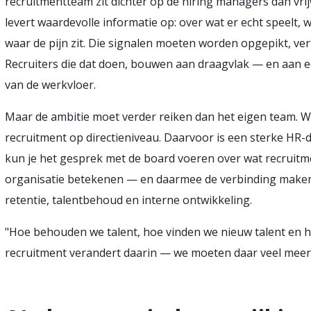
recruitmentteam zit dichter op de hiring managers dan vrijw
levert waardevolle informatie op: over wat er echt speelt, w
waar de pijn zit. Die signalen moeten worden opgepikt, ve
Recruiters die dat doen, bouwen aan draagvlak — en aan een
van de werkvloer.
Maar de ambitie moet verder reiken dan het eigen team. Wal
recruitment op directieniveau. Daarvoor is een sterke HR
kun je het gesprek met de board voeren over wat recruit
organisatie betekenen — en daarmee de verbinding maken 
retentie, talentbehoud en interne ontwikkeling.
"Hoe behouden we talent, hoe vinden we nieuw talent en h
recruitment verandert daarin — we moeten daar veel meer 