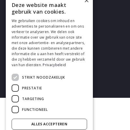
×
Deze website maakt
Cookies
gebruik van cookies.
We gebruiken cookies om inhoud en
Privacy
advertenties te personaliseren en om ons
verkeer te analyseren. We delen ook
Disclaimer
informatie over uw gebruik van onze site
met onze advertentie- en analysepartners,
Algemene voorwaarden
die deze kunnen combineren met andere
informatie die u aan hen heeft verstrekt of
die zij hebben verzameld door uw gebruik
van hun diensten.
Privacybeleid
STRIKT NOODZAKELIJK
2026 enhrsolutions.com
PRESTATIE
TARGETING
FUNCTIONEEL
ALLES ACCEPTEREN