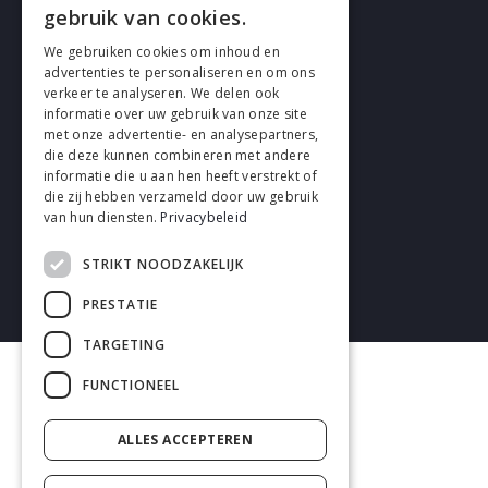
Cookies
gebruik van cookies.
We gebruiken cookies om inhoud en
Privacy
advertenties te personaliseren en om ons
verkeer te analyseren. We delen ook
Disclaimer
informatie over uw gebruik van onze site
met onze advertentie- en analysepartners,
Algemene voorwaarden
die deze kunnen combineren met andere
informatie die u aan hen heeft verstrekt of
die zij hebben verzameld door uw gebruik
van hun diensten.
Privacybeleid
STRIKT NOODZAKELIJK
2026 enhrsolutions.com
PRESTATIE
TARGETING
FUNCTIONEEL
ALLES ACCEPTEREN