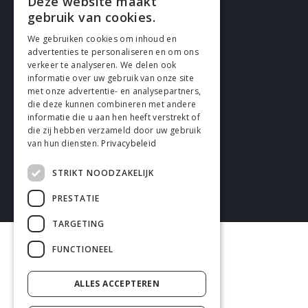
Deze website maakt
Cookies
gebruik van cookies.
We gebruiken cookies om inhoud en
Privacy
advertenties te personaliseren en om ons
verkeer te analyseren. We delen ook
Disclaimer
informatie over uw gebruik van onze site
met onze advertentie- en analysepartners,
Algemene voorwaarden
die deze kunnen combineren met andere
informatie die u aan hen heeft verstrekt of
die zij hebben verzameld door uw gebruik
van hun diensten.
Privacybeleid
STRIKT NOODZAKELIJK
2026 enhrsolutions.com
PRESTATIE
TARGETING
FUNCTIONEEL
ALLES ACCEPTEREN