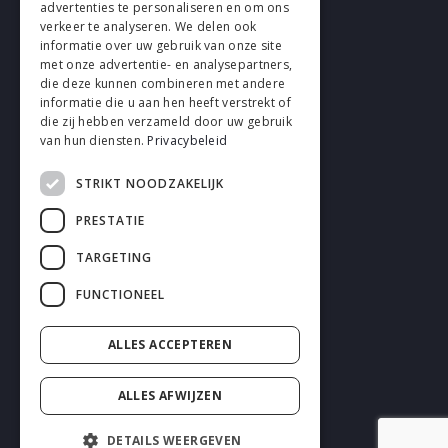
advertenties te personaliseren en om ons
verkeer te analyseren. We delen ook
VOLG EN
informatie over uw gebruik van onze site
met onze advertentie- en analysepartners,
die deze kunnen combineren met andere
informatie die u aan hen heeft verstrekt of
die zij hebben verzameld door uw gebruik
van hun diensten.
Privacybeleid
STRIKT NOODZAKELIJK
Cookies
PRESTATIE
Privacy
TARGETING
Disclaimer
FUNCTIONEEL
Algemene voorwaarden
ALLES ACCEPTEREN
ALLES AFWIJZEN
DETAILS WEERGEVEN
2026 enhrsolutions.com