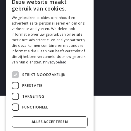
Deze website maakt
Cookies
gebruik van cookies.
We gebruiken cookies om inhoud en
Privacy
advertenties te personaliseren en om ons
verkeer te analyseren. We delen ook
Disclaimer
informatie over uw gebruik van onze site
met onze advertentie- en analysepartners,
Algemene voorwaarden
die deze kunnen combineren met andere
informatie die u aan hen heeft verstrekt of
die zij hebben verzameld door uw gebruik
van hun diensten.
Privacybeleid
STRIKT NOODZAKELIJK
2026 enhrsolutions.com
PRESTATIE
TARGETING
FUNCTIONEEL
ALLES ACCEPTEREN