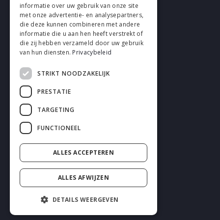
VOLG EN
informatie over uw gebruik van onze site
met onze advertentie- en analysepartners,
die deze kunnen combineren met andere
informatie die u aan hen heeft verstrekt of
die zij hebben verzameld door uw gebruik
van hun diensten.
Privacybeleid
STRIKT NOODZAKELIJK
Cookies
PRESTATIE
Privacy
TARGETING
Disclaimer
FUNCTIONEEL
Algemene voorwaarden
ALLES ACCEPTEREN
ALLES AFWIJZEN
DETAILS WEERGEVEN
2026 enhrsolutions.com