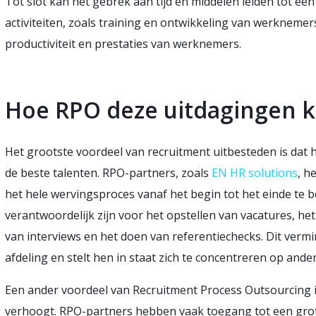
Tot slot kan het gebrek aan tijd en middelen leiden tot ee
activiteiten, zoals training en ontwikkeling van werknemers
productiviteit en prestaties van werknemers.
Hoe RPO deze uitdagingen 
Het grootste voordeel van recruitment uitbesteden is dat h
de beste talenten. RPO-partners, zoals
EN HR solutions
, h
het hele wervingsproces vanaf het begin tot het einde te be
verantwoordelijk zijn voor het opstellen van vacatures, he
van interviews en het doen van referentiechecks. Dit vermi
afdeling en stelt hen in staat zich te concentreren op ande
Een ander voordeel van Recruitment Process Outsourcing is
verhoogt. RPO-partners hebben vaak toegang tot een gro