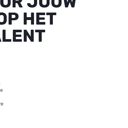
OOR JOUW
OP HET
ALENT
t
de
ze