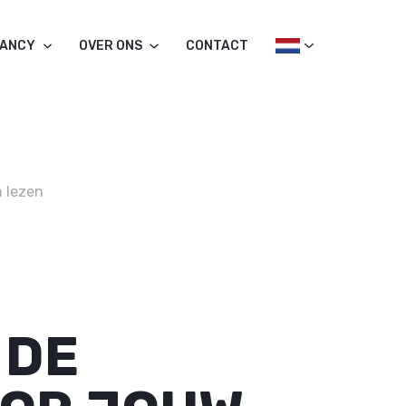
TANCY
OVER ONS
CONTACT
n lezen
 DE