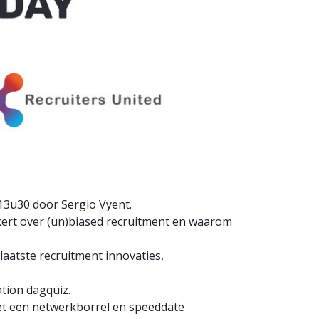
13u30 door Sergio Vyent.
kert over (un)biased recruitment en waarom
aatste recruitment innovaties,
ation dagquiz.
met een netwerkborrel en speeddate