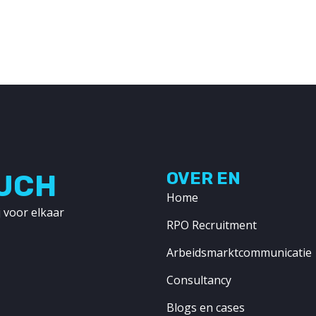
OUCH
OVER EN
Home
 voor elkaar
RPO Recruitment
Arbeidsmarktcommunicatie
Consultancy
Blogs en cases