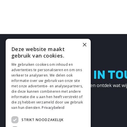
×
Deze website maakt
gebruik van cookies.
We gebruiken cookies om inhoud en
advertenties te personaliseren en om ons
LETS GET IN T
verkeer te analyseren. We delen ook
informatie over uw gebruik van onze site
Neem contact met ons op en ontdek wat wij
met onze advertentie- en analysepartners,
kunnen betekenen!
die deze kunnen combineren met andere
informatie die u aan hen heeft verstrekt of
die zij hebben verzameld door uw gebruik
CONTACT
van hun diensten.
Privacybeleid
STRIKT NOODZAKELIJK