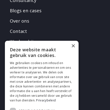
Consultancy
Blogs en cases
Over ons
Contact
Werken bij
×
Deze website maakt
gebruik van cookies.
We gebruiken cookies om inhoud en
advertenties te personaliseren en om ons
verkeer te analyseren. We delen ook
VOLG EN
informatie over uw gebruik van onze site
met onze advertentie- en analysepartners,
die deze kunnen combineren met andere
informatie die u aan hen heeft verstrekt of
die zij hebben verzameld door uw gebruik
van hun diensten.
Privacybeleid