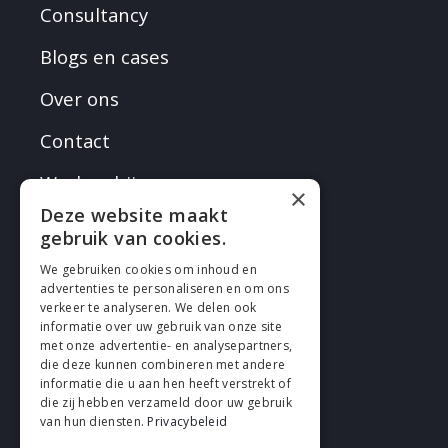
Consultancy
Blogs en cases
Over ons
Contact
Werken bij
×
Deze website maakt
gebruik van cookies.
We gebruiken cookies om inhoud en
advertenties te personaliseren en om ons
verkeer te analyseren. We delen ook
VOLG EN
informatie over uw gebruik van onze site
met onze advertentie- en analysepartners,
die deze kunnen combineren met andere
informatie die u aan hen heeft verstrekt of
die zij hebben verzameld door uw gebruik
van hun diensten.
Privacybeleid