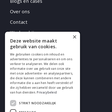
Blogs en cases
Over ons
Contact
Werken bij
×
Deze website maakt
gebruik van cookies.
We gebruiken cookies om inhoud en
advertenties te personaliseren en om ons
verkeer te analyseren. We delen ook
VOLG EN
informatie over uw gebruik van onze site
met onze advertentie- en analysepartners,
die deze kunnen combineren met andere
informatie die u aan hen heeft verstrekt of
die zij hebben verzameld door uw gebruik
van hun diensten.
Privacybeleid
STRIKT NOODZAKELIJK
Cookies