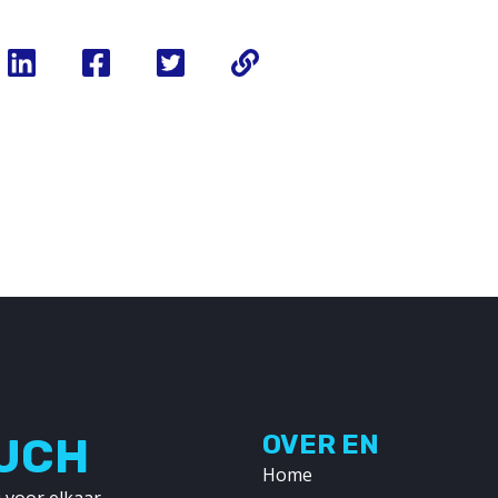
OUCH
OVER EN
Home
 voor elkaar