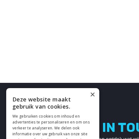
×
Deze website maakt
gebruik van cookies.
We gebruiken cookies om inhoud en
advertenties te personaliseren en om ons
LETS GET IN T
verkeer te analyseren. We delen ook
informatie over uw gebruik van onze site
Neem contact met ons op en ontdek wat wij