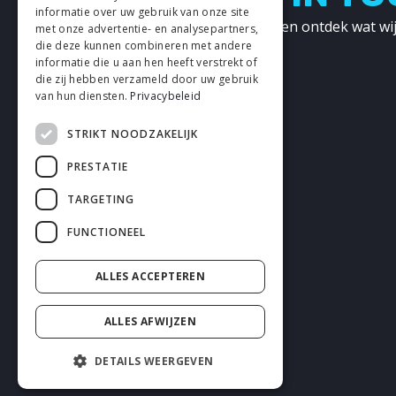
informatie over uw gebruik van onze site
Neem contact met ons op en ontdek wat wij
met onze advertentie- en analysepartners,
kunnen betekenen!
die deze kunnen combineren met andere
informatie die u aan hen heeft verstrekt of
die zij hebben verzameld door uw gebruik
CONTACT
van hun diensten.
Privacybeleid
STRIKT NOODZAKELIJK
PRESTATIE
TARGETING
FUNCTIONEEL
ALLES ACCEPTEREN
ALLES AFWIJZEN
DETAILS WEERGEVEN
2026 enhrsolutions.com