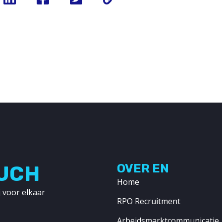
OUCH
OVER EN
Home
 voor elkaar
RPO Recruitment
Arbeidsmarktcommunicatie