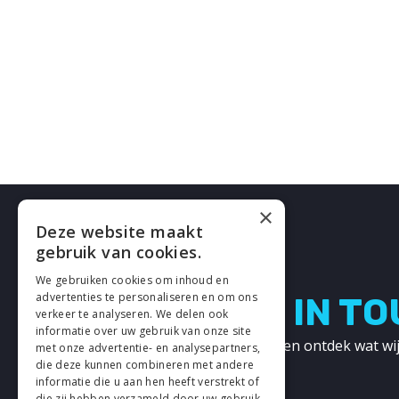
×
Deze website maakt
gebruik van cookies.
We gebruiken cookies om inhoud en
advertenties te personaliseren en om ons
LETS GET IN T
verkeer te analyseren. We delen ook
informatie over uw gebruik van onze site
Neem contact met ons op en ontdek wat wij
met onze advertentie- en analysepartners,
kunnen betekenen!
die deze kunnen combineren met andere
informatie die u aan hen heeft verstrekt of
die zij hebben verzameld door uw gebruik