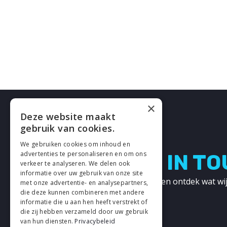
×
Deze website maakt
gebruik van cookies.
We gebruiken cookies om inhoud en
advertenties te personaliseren en om ons
LETS GET IN T
verkeer te analyseren. We delen ook
informatie over uw gebruik van onze site
Neem contact met ons op en ontdek wat wij
met onze advertentie- en analysepartners,
kunnen betekenen!
die deze kunnen combineren met andere
informatie die u aan hen heeft verstrekt of
die zij hebben verzameld door uw gebruik
CONTACT
van hun diensten.
Privacybeleid