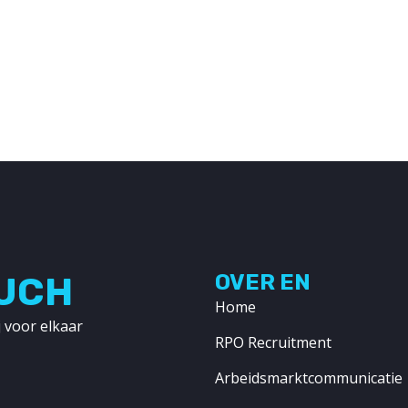
OUCH
OVER EN
Home
 voor elkaar
RPO Recruitment
Arbeidsmarktcommunicatie