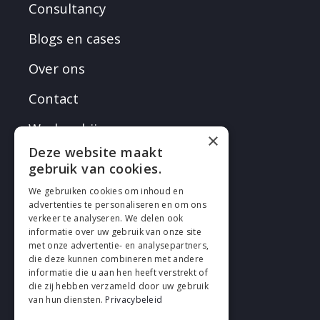
Consultancy
Blogs en cases
Over ons
Contact
Werken bij
×
Deze website maakt
gebruik van cookies.
We gebruiken cookies om inhoud en
advertenties te personaliseren en om ons
verkeer te analyseren. We delen ook
VOLG EN
informatie over uw gebruik van onze site
met onze advertentie- en analysepartners,
die deze kunnen combineren met andere
informatie die u aan hen heeft verstrekt of
die zij hebben verzameld door uw gebruik
van hun diensten.
Privacybeleid