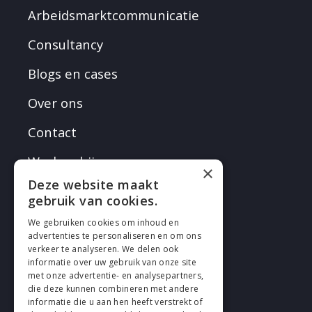
Arbeidsmarktcommunicatie
Consultancy
Blogs en cases
Over ons
Contact
Werken bij
×
Deze website maakt
gebruik van cookies.
We gebruiken cookies om inhoud en
advertenties te personaliseren en om ons
verkeer te analyseren. We delen ook
VOLG EN
informatie over uw gebruik van onze site
met onze advertentie- en analysepartners,
die deze kunnen combineren met andere
informatie die u aan hen heeft verstrekt of