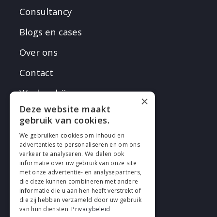
Consultancy
Blogs en cases
Over ons
Contact
Werken bij
×
Deze website maakt
gebruik van cookies.
We gebruiken cookies om inhoud en
advertenties te personaliseren en om ons
verkeer te analyseren. We delen ook
VOLG EN
informatie over uw gebruik van onze site
met onze advertentie- en analysepartners,
die deze kunnen combineren met andere
informatie die u aan hen heeft verstrekt of
die zij hebben verzameld door uw gebruik
van hun diensten.
Privacybeleid