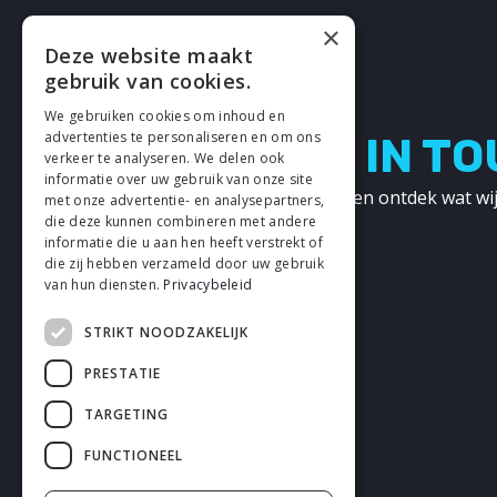
×
Deze website maakt
gebruik van cookies.
We gebruiken cookies om inhoud en
advertenties te personaliseren en om ons
LETS GET IN T
verkeer te analyseren. We delen ook
informatie over uw gebruik van onze site
Neem contact met ons op en ontdek wat wij
met onze advertentie- en analysepartners,
kunnen betekenen!
die deze kunnen combineren met andere
informatie die u aan hen heeft verstrekt of
die zij hebben verzameld door uw gebruik
CONTACT
van hun diensten.
Privacybeleid
STRIKT NOODZAKELIJK
PRESTATIE
TARGETING
FUNCTIONEEL