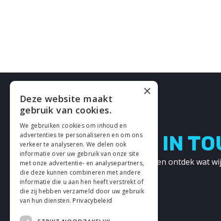
×
Deze website maakt
gebruik van cookies.
We gebruiken cookies om inhoud en
advertenties te personaliseren en om ons
LETS GET IN T
verkeer te analyseren. We delen ook
informatie over uw gebruik van onze site
Neem contact met ons op en ontdek wat wij
met onze advertentie- en analysepartners,
kunnen betekenen!
die deze kunnen combineren met andere
informatie die u aan hen heeft verstrekt of
die zij hebben verzameld door uw gebruik
CONTACT
van hun diensten.
Privacybeleid