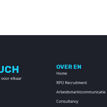
OUCH
OVER EN
Home
 voor elkaar
RPO Recruitment
Arbeidsmarktcommunicatie
Consultancy