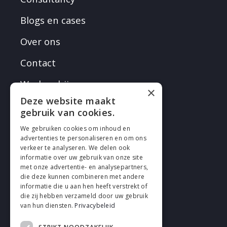
Blogs en cases
Over ons
Contact
Werken bij
×
Deze website maakt
gebruik van cookies.
We gebruiken cookies om inhoud en
advertenties te personaliseren en om ons
verkeer te analyseren. We delen ook
VOLG EN
informatie over uw gebruik van onze site
met onze advertentie- en analysepartners,
die deze kunnen combineren met andere
informatie die u aan hen heeft verstrekt of
die zij hebben verzameld door uw gebruik
van hun diensten.
Privacybeleid