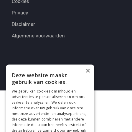
Cookies
Privacy
Disclaimer
Algemene voorwaarden
×
Deze website maakt
2026 enhrsolutions.com
gebruik van cookies.
We gebruiken cookies om inhoud en
advertenties te personaliseren en om ons
verkeer te analyseren. We delen ook
informatie over uw gebruik van onze site
met onze advertentie- en analysepartners,
die deze kunnen combineren met andere
informatie die u aan hen heeft verstrekt of
die zij hebben verzameld door uw gebruik