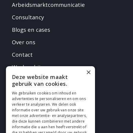
Arbeidsmarktcommunicatie
Consultancy
Blogs en cases
Over ons
Contact
Werken bij
×
Deze website maakt
gebruik van cookies.
We gebruiken cookies om inhoud en
advertenties te personaliseren en om ons
verkeer te analyseren. We delen ook
VOLG EN
informatie over uw gebruik van onze site
met onze advertentie- en analysepartners,
die deze kunnen combineren met andere
informatie die u aan hen heeft verstrekt of
die zij hebben verzameld door uw gebruik