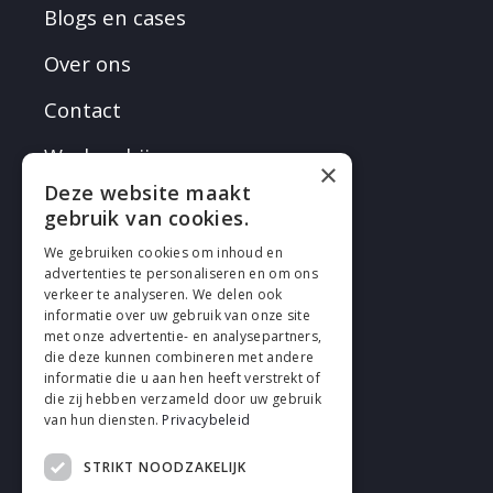
Blogs en cases
Over ons
Contact
Werken bij
×
Deze website maakt
gebruik van cookies.
We gebruiken cookies om inhoud en
advertenties te personaliseren en om ons
verkeer te analyseren. We delen ook
VOLG EN
informatie over uw gebruik van onze site
met onze advertentie- en analysepartners,
die deze kunnen combineren met andere
informatie die u aan hen heeft verstrekt of
die zij hebben verzameld door uw gebruik
van hun diensten.
Privacybeleid
STRIKT NOODZAKELIJK
Cookies