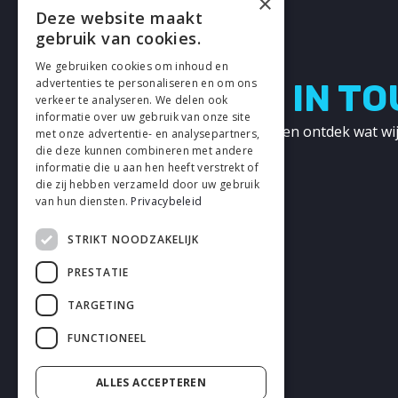
×
Deze website maakt
gebruik van cookies.
We gebruiken cookies om inhoud en
advertenties te personaliseren en om ons
LETS GET IN T
verkeer te analyseren. We delen ook
informatie over uw gebruik van onze site
Neem contact met ons op en ontdek wat wij
met onze advertentie- en analysepartners,
kunnen betekenen!
die deze kunnen combineren met andere
informatie die u aan hen heeft verstrekt of
die zij hebben verzameld door uw gebruik
CONTACT
van hun diensten.
Privacybeleid
STRIKT NOODZAKELIJK
PRESTATIE
TARGETING
FUNCTIONEEL
ALLES ACCEPTEREN