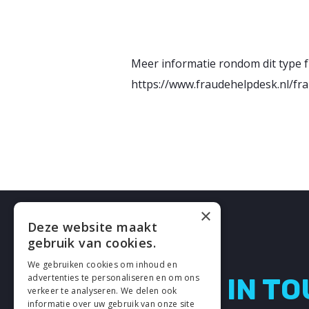
Meer informatie rondom dit type fr
https://www.fraudehelpdesk.nl/fr
×
Deze website maakt
gebruik van cookies.
We gebruiken cookies om inhoud en
advertenties te personaliseren en om ons
LETS GET IN T
verkeer te analyseren. We delen ook
informatie over uw gebruik van onze site