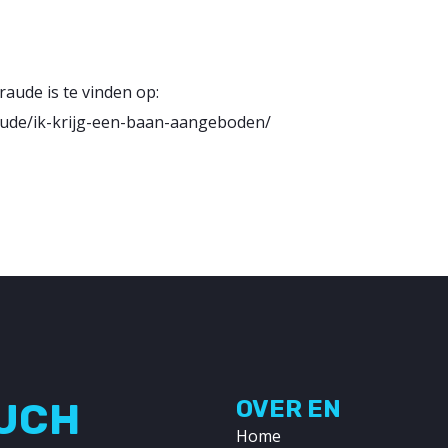
aude is te vinden op:
aude/ik-krijg-een-baan-aangeboden/
OUCH
OVER EN
Home