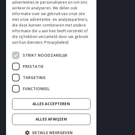
advertenties te personaliseren en om ons
verkeer te analyseren. We delen ook
VOLG EN
informatie over uw gebruik van onze site
met onze advertentie- en analysepartners,
die deze kunnen combineren met andere
informatie die u aan hen heeft verstrekt of
die zij hebben verzameld door uw gebruik
van hun diensten.
Privacybeleid
STRIKT NOODZAKELIJK
Cookies
PRESTATIE
Privacy
TARGETING
Disclaimer
FUNCTIONEEL
Algemene voorwaarden
ALLES ACCEPTEREN
ALLES AFWIJZEN
DETAILS WEERGEVEN
2026 enhrsolutions.com