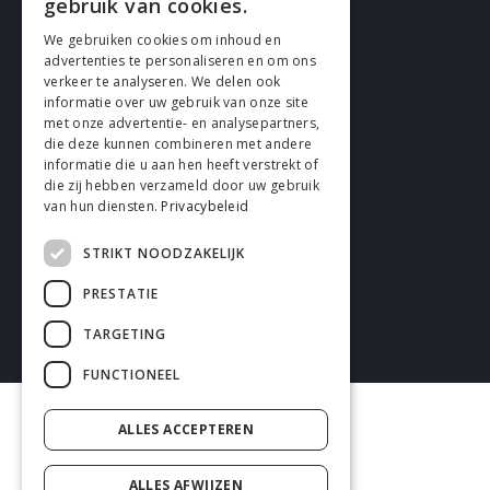
gebruik van cookies.
We gebruiken cookies om inhoud en
Cookies
advertenties te personaliseren en om ons
verkeer te analyseren. We delen ook
Privacy
informatie over uw gebruik van onze site
met onze advertentie- en analysepartners,
Disclaimer
die deze kunnen combineren met andere
informatie die u aan hen heeft verstrekt of
Algemene voorwaarden
die zij hebben verzameld door uw gebruik
van hun diensten.
Privacybeleid
STRIKT NOODZAKELIJK
PRESTATIE
2026 enhrsolutions.com
TARGETING
FUNCTIONEEL
ALLES ACCEPTEREN
ALLES AFWIJZEN