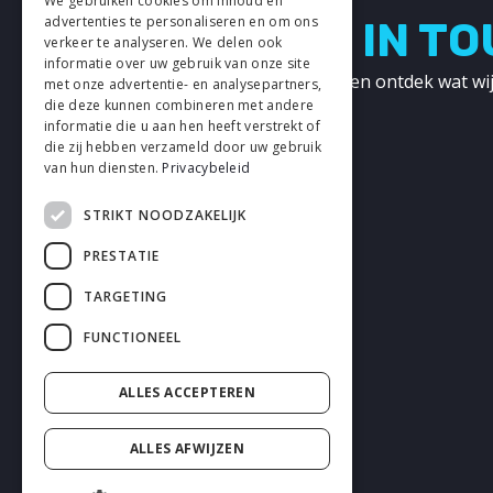
We gebruiken cookies om inhoud en
advertenties te personaliseren en om ons
LETS GET IN T
verkeer te analyseren. We delen ook
informatie over uw gebruik van onze site
Neem contact met ons op en ontdek wat wij
met onze advertentie- en analysepartners,
kunnen betekenen!
die deze kunnen combineren met andere
informatie die u aan hen heeft verstrekt of
die zij hebben verzameld door uw gebruik
CONTACT
van hun diensten.
Privacybeleid
STRIKT NOODZAKELIJK
PRESTATIE
TARGETING
FUNCTIONEEL
ALLES ACCEPTEREN
ALLES AFWIJZEN