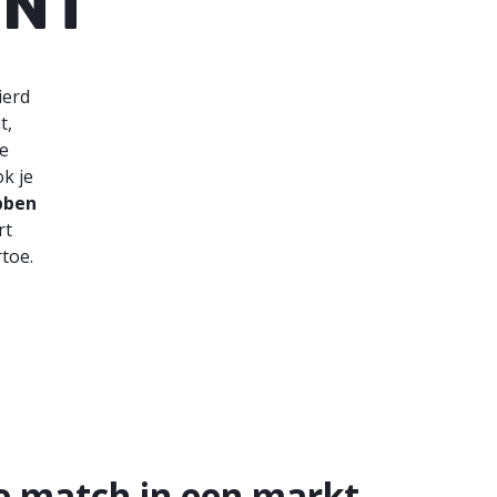
ENT
ierd
t,
de
k je
bben
rt
toe.
te match in een markt