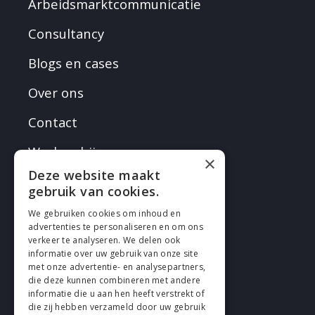
Arbeidsmarktcommunicatie
Consultancy
Blogs en cases
Over ons
Contact
Werken bij
×
Deze website maakt
gebruik van cookies.
We gebruiken cookies om inhoud en
advertenties te personaliseren en om ons
verkeer te analyseren. We delen ook
VOLG EN
informatie over uw gebruik van onze site
met onze advertentie- en analysepartners,
die deze kunnen combineren met andere
informatie die u aan hen heeft verstrekt of
die zij hebben verzameld door uw gebruik