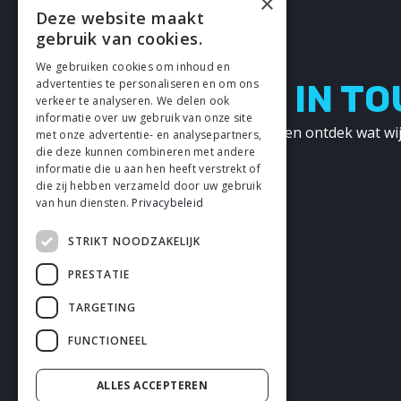
×
Deze website maakt
gebruik van cookies.
We gebruiken cookies om inhoud en
advertenties te personaliseren en om ons
LETS GET IN T
verkeer te analyseren. We delen ook
informatie over uw gebruik van onze site
Neem contact met ons op en ontdek wat wij
met onze advertentie- en analysepartners,
kunnen betekenen!
die deze kunnen combineren met andere
informatie die u aan hen heeft verstrekt of
die zij hebben verzameld door uw gebruik
CONTACT
van hun diensten.
Privacybeleid
STRIKT NOODZAKELIJK
PRESTATIE
TARGETING
FUNCTIONEEL
ALLES ACCEPTEREN