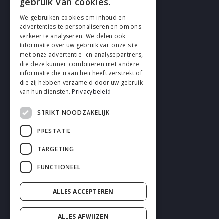
gebruik van cookies.
We gebruiken cookies om inhoud en
advertenties te personaliseren en om ons
verkeer te analyseren. We delen ook
SUIVEZ EN
informatie over uw gebruik van onze site
met onze advertentie- en analysepartners,
die deze kunnen combineren met andere
informatie die u aan hen heeft verstrekt of
die zij hebben verzameld door uw gebruik
van hun diensten.
Privacybeleid
STRIKT NOODZAKELIJK
Cookies
PRESTATIE
Confidentialité
TARGETING
Déclaration de non-responsabilité
FUNCTIONEEL
Conditions générales
ALLES ACCEPTEREN
ALLES AFWIJZEN