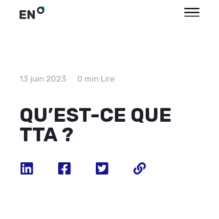
13 juin 2023
0 min Lire
QU’EST-CE QUE
TTA ?