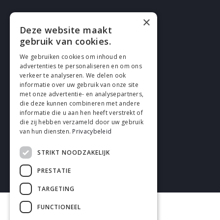
×
Deze website maakt
gebruik van cookies.
Cookies
We gebruiken cookies om inhoud en
Confidentialité
advertenties te personaliseren en om ons
verkeer te analyseren. We delen ook
Déclaration de non-responsabilité
informatie over uw gebruik van onze site
met onze advertentie- en analysepartners,
Conditions générales
die deze kunnen combineren met andere
informatie die u aan hen heeft verstrekt of
die zij hebben verzameld door uw gebruik
van hun diensten.
Privacybeleid
STRIKT NOODZAKELIJK
2026 enhrsolutions.com
PRESTATIE
TARGETING
FUNCTIONEEL