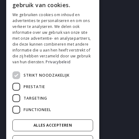
gebruik van cookies.
We gebruiken cookies om inhoud en
advertenties te personaliseren en om ons
verkeer te analyseren. We delen ook
SUIVEZ EN
informatie over uw gebruik van onze site
met onze advertentie- en analysepartners,
die deze kunnen combineren met andere
informatie die u aan hen heeft verstrekt of
die zij hebben verzameld door uw gebruik
van hun diensten.
Privacybeleid
STRIKT NOODZAKELIJK
Cookies
PRESTATIE
Confidentialité
TARGETING
Déclaration de non-responsabilité
FUNCTIONEEL
Conditions générales
ALLES ACCEPTEREN