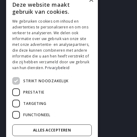
Deze website maakt
gebruik van cookies.
We gebruiken cookies om inhoud en
advertenties te personaliseren en om ons
verkeer te analyseren. We delen ook
SUIVEZ EN
informatie over uw gebruik van onze site
met onze advertentie- en analysepartners,
die deze kunnen combineren met andere
informatie die u aan hen heeft verstrekt of
die zij hebben verzameld door uw gebruik
van hun diensten.
Privacybeleid
STRIKT NOODZAKELIJK
Cookies
PRESTATIE
Confidentialité
TARGETING
Déclaration de non-responsabilité
FUNCTIONEEL
Conditions générales
ALLES ACCEPTEREN