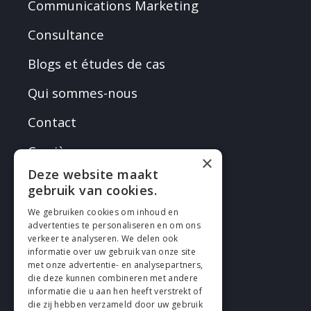
Communications Marketing
Consultance
Blogs et études de cas
Qui sommes-nous
Contact
Carrières
×
Deze website maakt
gebruik van cookies.
We gebruiken cookies om inhoud en
advertenties te personaliseren en om ons
verkeer te analyseren. We delen ook
SUIVEZ EN
informatie over uw gebruik van onze site
met onze advertentie- en analysepartners,
die deze kunnen combineren met andere
informatie die u aan hen heeft verstrekt of
die zij hebben verzameld door uw gebruik