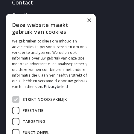
Contact
Carrières
×
Deze website maakt
gebruik van cookies.
We gebruiken cookies om inhoud en
advertenties te personaliseren en om ons
verkeer te analyseren. We delen ook
SUIVEZ EN
informatie over uw gebruik van onze site
met onze advertentie- en analysepartners,
die deze kunnen combineren met andere
informatie die u aan hen heeft verstrekt of
die zij hebben verzameld door uw gebruik
van hun diensten.
Privacybeleid
STRIKT NOODZAKELIJK
Cookies
PRESTATIE
Confidentialité
TARGETING
Déclaration de non-responsabilité
FUNCTIONEEL