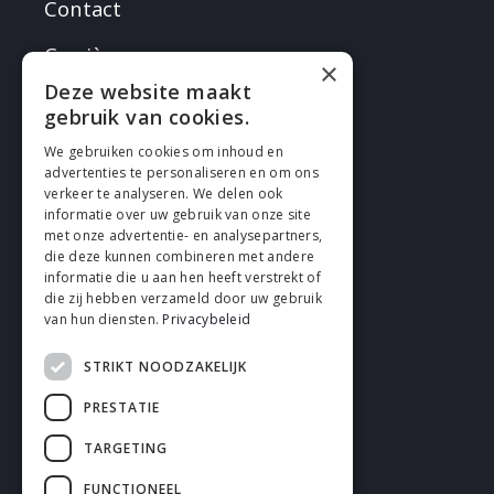
Contact
Carrières
×
Deze website maakt
gebruik van cookies.
We gebruiken cookies om inhoud en
advertenties te personaliseren en om ons
verkeer te analyseren. We delen ook
SUIVEZ EN
informatie over uw gebruik van onze site
met onze advertentie- en analysepartners,
die deze kunnen combineren met andere
informatie die u aan hen heeft verstrekt of
die zij hebben verzameld door uw gebruik
van hun diensten.
Privacybeleid
STRIKT NOODZAKELIJK
Cookies
PRESTATIE
Confidentialité
TARGETING
Déclaration de non-responsabilité
FUNCTIONEEL