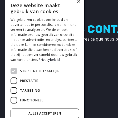
×
Deze website maakt
gebruik van cookies.
We gebruiken cookies om inhoud en
advertenties te personaliseren en om ons
PRENONS CONT
verkeer te analyseren. We delen ook
informatie over uw gebruik van onze site
Contactez-nous et découvrez ce que nous p
met onze advertentie- en analysepartners,
pour l'autre !
die deze kunnen combineren met andere
informatie die u aan hen heeft verstrekt of
die zij hebben verzameld door uw gebruik
CONTACT
van hun diensten.
Privacybeleid
STRIKT NOODZAKELIJK
PRESTATIE
TARGETING
FUNCTIONEEL
ALLES ACCEPTEREN