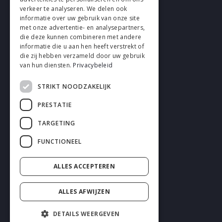
verkeer te analyseren. We delen ook
FOLLOW EN
informatie over uw gebruik van onze site
met onze advertentie- en analysepartners,
die deze kunnen combineren met andere
informatie die u aan hen heeft verstrekt of
die zij hebben verzameld door uw gebruik
van hun diensten.
Privacybeleid
STRIKT NOODZAKELIJK
Cookies
PRESTATIE
Privacy
TARGETING
Disclaimer
FUNCTIONEEL
General terms and conditions
ALLES ACCEPTEREN
ALLES AFWIJZEN
DETAILS WEERGEVEN
2026 enhrsolutions.com