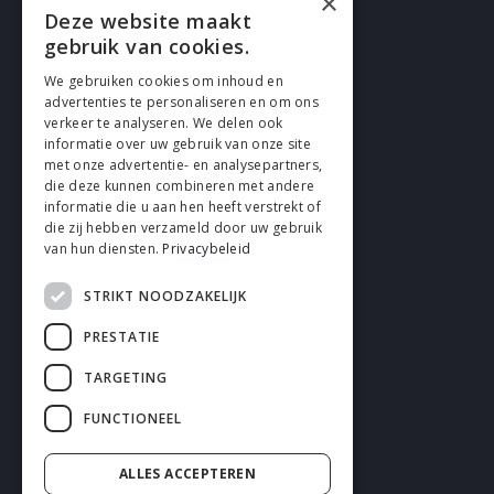
×
Deze website maakt
gebruik van cookies.
We gebruiken cookies om inhoud en
advertenties te personaliseren en om ons
verkeer te analyseren. We delen ook
FOLLOW EN
informatie over uw gebruik van onze site
met onze advertentie- en analysepartners,
die deze kunnen combineren met andere
informatie die u aan hen heeft verstrekt of
die zij hebben verzameld door uw gebruik
van hun diensten.
Privacybeleid
STRIKT NOODZAKELIJK
Cookies
PRESTATIE
Privacy
TARGETING
Disclaimer
FUNCTIONEEL
General terms and conditions
ALLES ACCEPTEREN