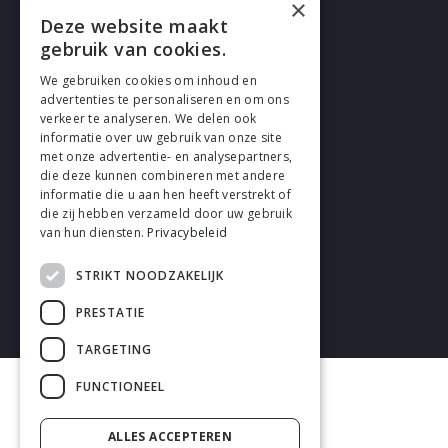
×
Deze website maakt
gebruik van cookies.
Cookies
We gebruiken cookies om inhoud en
Privacy
advertenties te personaliseren en om ons
verkeer te analyseren. We delen ook
Disclaimer
informatie over uw gebruik van onze site
met onze advertentie- en analysepartners,
General terms and conditions
die deze kunnen combineren met andere
informatie die u aan hen heeft verstrekt of
die zij hebben verzameld door uw gebruik
van hun diensten.
Privacybeleid
STRIKT NOODZAKELIJK
2026 enhrsolutions.com
PRESTATIE
TARGETING
FUNCTIONEEL
ALLES ACCEPTEREN