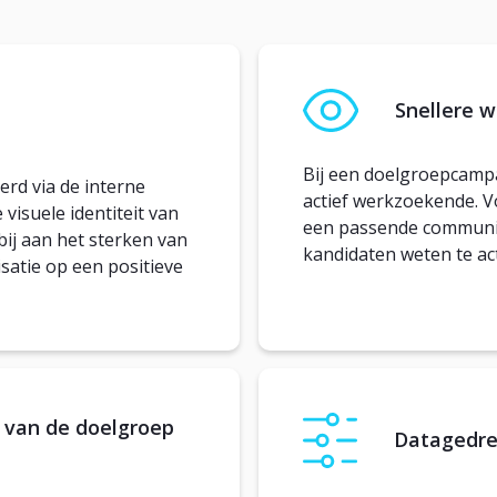
Snellere w
Bij een doelgroepcampa
rd via de interne
actief werkzoekende. V
visuele identiteit van
een passende communica
bij aan het sterken van
kandidaten weten te act
satie op een positieve
 van de doelgroep
Datagedr