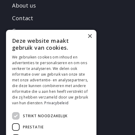
About us
Contact
Careers
×
Deze website maakt
gebruik van cookies.
We gebruiken cookies om inhoud en
advertenties te personaliseren en om ons
verkeer te analyseren. We delen ook
FOLLOW EN
informatie over uw gebruik van onze site
met onze advertentie- en analysepartners,
die deze kunnen combineren met andere
informatie die u aan hen heeft verstrekt of
die zij hebben verzameld door uw gebruik
van hun diensten.
Privacybeleid
STRIKT NOODZAKELIJK
Cookies
PRESTATIE
Privacy