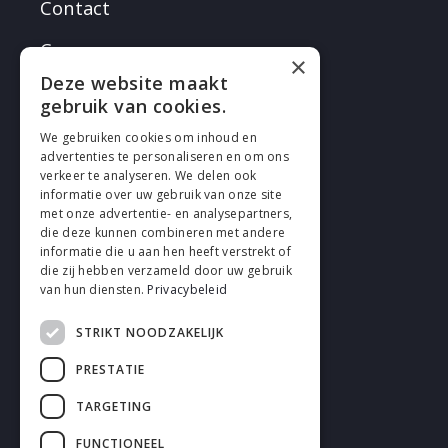
Contact
Careers
×
Deze website maakt
gebruik van cookies.
We gebruiken cookies om inhoud en
advertenties te personaliseren en om ons
verkeer te analyseren. We delen ook
FOLLOW EN
informatie over uw gebruik van onze site
met onze advertentie- en analysepartners,
die deze kunnen combineren met andere
informatie die u aan hen heeft verstrekt of
die zij hebben verzameld door uw gebruik
van hun diensten.
Privacybeleid
STRIKT NOODZAKELIJK
Cookies
PRESTATIE
Privacy
TARGETING
Disclaimer
FUNCTIONEEL