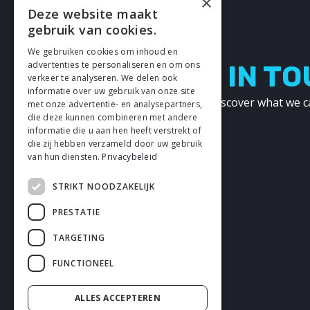
×
Deze website maakt
gebruik van cookies.
We gebruiken cookies om inhoud en
advertenties te personaliseren en om ons
LETS GET IN T
verkeer te analyseren. We delen ook
informatie over uw gebruik van onze site
Get in touch with us and discover what we c
met onze advertentie- en analysepartners,
other!
die deze kunnen combineren met andere
informatie die u aan hen heeft verstrekt of
die zij hebben verzameld door uw gebruik
CONTACT
van hun diensten.
Privacybeleid
STRIKT NOODZAKELIJK
PRESTATIE
TARGETING
FUNCTIONEEL
ALLES ACCEPTEREN