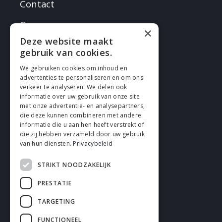
Contact
Careers
×
Deze website maakt
gebruik van cookies.
We gebruiken cookies om inhoud en
advertenties te personaliseren en om ons
verkeer te analyseren. We delen ook
FOLLOW EN
informatie over uw gebruik van onze site
met onze advertentie- en analysepartners,
die deze kunnen combineren met andere
informatie die u aan hen heeft verstrekt of
die zij hebben verzameld door uw gebruik
van hun diensten.
Privacybeleid
STRIKT NOODZAKELIJK
Cookies
PRESTATIE
Privacy
TARGETING
Disclaimer
FUNCTIONEEL