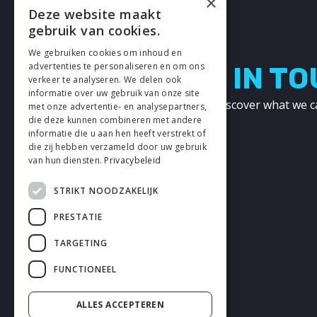
×
Deze website maakt
gebruik van cookies.
We gebruiken cookies om inhoud en
advertenties te personaliseren en om ons
LETS GET IN T
verkeer te analyseren. We delen ook
informatie over uw gebruik van onze site
Get in touch with us and discover what we c
met onze advertentie- en analysepartners,
other!
die deze kunnen combineren met andere
informatie die u aan hen heeft verstrekt of
die zij hebben verzameld door uw gebruik
CONTACT
van hun diensten.
Privacybeleid
STRIKT NOODZAKELIJK
PRESTATIE
TARGETING
FUNCTIONEEL
ALLES ACCEPTEREN