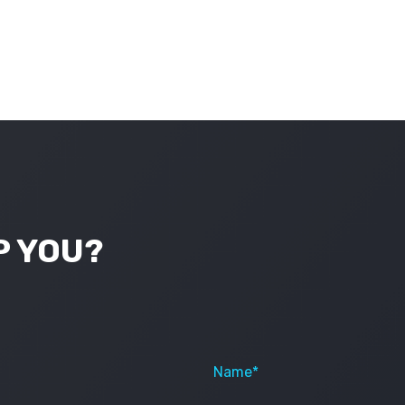
P YOU?
Name*