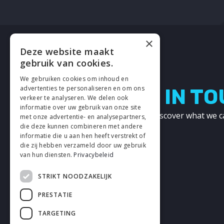
×
Deze website maakt
gebruik van cookies.
We gebruiken cookies om inhoud en
advertenties te personaliseren en om ons
LETS GET IN T
verkeer te analyseren. We delen ook
informatie over uw gebruik van onze site
Get in touch with us and discover what we c
met onze advertentie- en analysepartners,
die deze kunnen combineren met andere
other!
informatie die u aan hen heeft verstrekt of
die zij hebben verzameld door uw gebruik
CONTACT
van hun diensten.
Privacybeleid
STRIKT NOODZAKELIJK
PRESTATIE
TARGETING