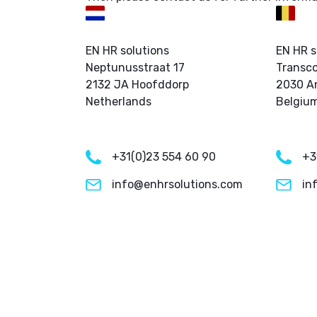
EN HR solutions
EN HR s
Neptunusstraat 17
Transc
2132 JA Hoofddorp
2030 A
Netherlands
Belgiu
+31(0)23 554 60 90
+3
info@enhrsolutions.com
in